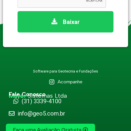
Baixar
Software para Geotecnia e Fundações​
Acompanhe
Fale Conosco
Mayer Sistemas Ltda
(31) 3339-4100
info@geo5.com.br
Faça uma Avaliação Gratuita