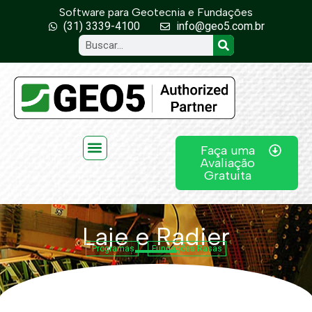
Software para Geotecnia e Fundações
(31) 3339-4100
info@geo5.com.br
Faça uma
Avaliação
Gratuita
Laje e Radier
Programas
Fundações Rasas