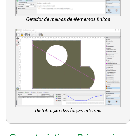
Gerador de malhas de elementos finitos
Distribuição das forças internas