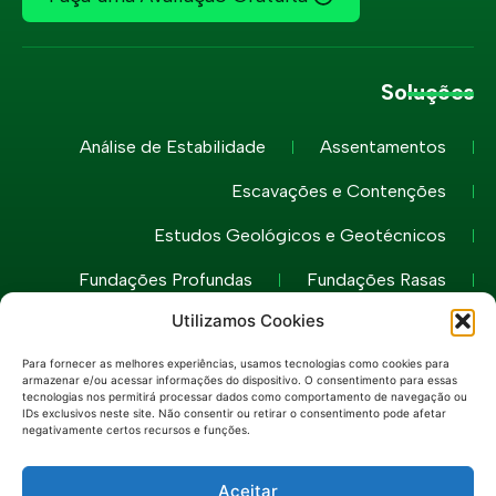
Soluções
Análise de Estabilidade
Assentamentos
Escavações e Contenções
Estudos Geológicos e Geotécnicos
Fundações Profundas
Fundações Rasas
Utilizamos Cookies
Muros e Gabiões
Túneis e Poços
Para fornecer as melhores experiências, usamos tecnologias como cookies para
armazenar e/ou acessar informações do dispositivo. O consentimento para essas
tecnologias nos permitirá processar dados como comportamento de navegação ou
IDs exclusivos neste site. Não consentir ou retirar o consentimento pode afetar
Todos os Direitos Reservados
Mapa do Site
negativamente certos recursos e funções.
Política de Privacidade
Política de Cookies (BR)
Contato
Aceitar