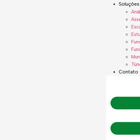
Soluções
Anál
Ass
Esc
Est
Fun
Fun
Mur
Tún
Contato