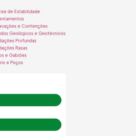
ise de Estabilidade
entamentos
avações e Contenções
udos Geológicos e Geotécnicos
dações Profundas
dações Rasas
os e Gabiões
eis e Poços