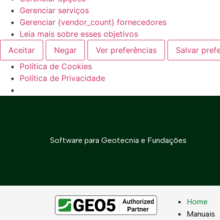
Gerenciar serviços
Gerenciar {vendor_count} fornecedores
Leia mais sobre esses objetivos
Aceitar
Negar
Ver preferências
Salvar pref
Política de Cookies
Política de Privacidade
Software para Geotecnia e Fundações
Home
Manuais