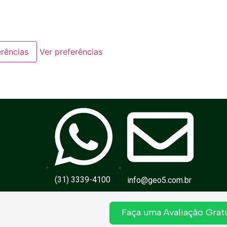
erências
Ver preferências
(31) 3339-4100
info@geo5.com.br
Faça uma Avaliação Gratu